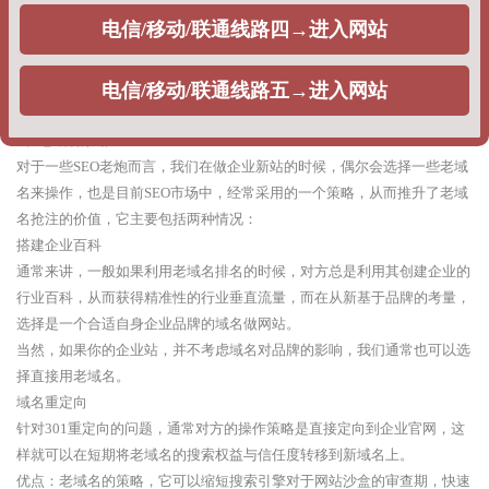
整站权重：利用快排策略，刷企业网站的整站指数排名，提升整站关键词
排名，出权重，一般不同公司根据获得权重不同，给出的报价不同。
优点：根据企业排名的时效性需求，可以在相对较短的时间周期出排名。
缺点：由于采用的优化策略问题，每当搜索引擎算法调整的时候，网站排
名就很难出现稳定排名，甚至整站遭遇降权。
2、老域名策略
对于一些SEO老炮而言，我们在做企业新站的时候，偶尔会选择一些老域
名来操作，也是目前SEO市场中，经常采用的一个策略，从而推升了老域
名抢注的价值，它主要包括两种情况：
搭建企业百科
通常来讲，一般如果利用老域名排名的时候，对方总是利用其创建企业的
行业百科，从而获得精准性的行业垂直流量，而在从新基于品牌的考量，
选择是一个合适自身企业品牌的域名做网站。
当然，如果你的企业站，并不考虑域名对品牌的影响，我们通常也可以选
择直接用老域名。
域名重定向
针对301重定向的问题，通常对方的操作策略是直接定向到企业官网，这
样就可以在短期将老域名的搜索权益与信任度转移到新域名上。
优点：老域名的策略，它可以缩短搜索引擎对于网站沙盒的审查期，快速