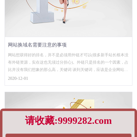
网站换域名需要注意的事项
网站想获得好的排名，并不是必须用外链才可以(很多新手站长根本没
有外链资源，实在这也无须过分担心)。外链只是排名的一个因素，占
比并没有我们想象的那么高，关键词 谈到关键词，应该是企业网站的
优化核心，和其他关键词比较，企业网站的关键词有时候是选择的，
2020-12-01
因为作为行业来说，企业在某些方面是独一无二的，用这些专属